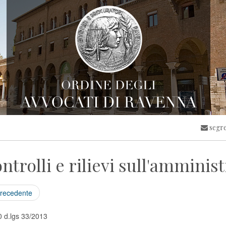
segre
ntrolli e rilievi sull'amminis
recedente
0 d.lgs 33/2013