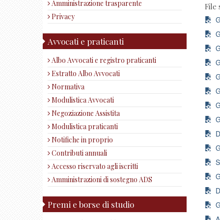
Amministrazione trasparente
File 
Privacy
Gr
Gr
Avvocati e praticanti
Gr
Albo Avvocati e registro praticanti
Gr
Estratto Albo Avvocati
Gr
Normativa
Gr
Modulistica Avvocati
Gr
Negoziazione Assistita
Gr
Modulistica praticanti
Do
Notifiche in proprio
Gr
Contributi annuali
Sc
Accesso riservato agli iscritti
Gr
Amministrazioni di sostegno ADS
Do
Premi e borse di studio
Gr
Al