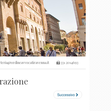
teria@ordineavvocatiravenna.it
331 2014693
trazione
Successivo