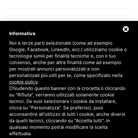
Informativa
Noi e terze parti selezionate (come ad esempio
Ordine degli Avvocati di Ravenna
Google, Facebook, LinkedIn, ecc.) utilizziamo cookie o
tecnologie simili per finalità tecniche e, con il tuo
Palazzo di Giustizia
consenso, anche per altre finalità come ad esempio
Viale Giovanni Falcone, 67
per mostrati annunci personalizzati e non
Ravenna - 48124
personalizzati più utili per te, come specificato nella
cookie policy
.
Chiudendo questo banner con la crocetta o cliccando
Contatti
su "Rifiuta", verranno utilizzati solamente cookie
tecnici. Se vuoi selezionare i cookie da installare,
segreteria@ordineavvocatiravenna.it
clicca su "Personalizza". Se preferisci, puoi
PEC
segreteria@ordineavvocatiravenna.eu
acconsentire all'utilizzo di tutti i cookie, anche diversi
331 2014693
da quelli tecnici, cliccando su "Accetta tutti". In
Privacy policy
qualsiasi momento potrai modificare la scelta
Sitemap
effettuata.