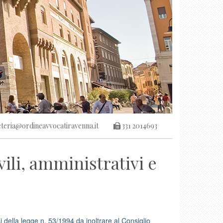
teria@ordineavvocatiravenna.it
331 2014693
ivili, amministrativi e
i della legge n. 53/1994 da inoltrare al Consiglio