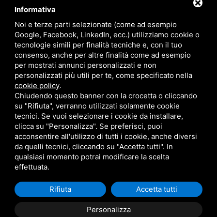
Informativa
Noi e terze parti selezionate (come ad esempio
Ordine degli Avvocati di Ravenna
Google, Facebook, LinkedIn, ecc.) utilizziamo cookie o
tecnologie simili per finalità tecniche e, con il tuo
Palazzo di Giustizia
consenso, anche per altre finalità come ad esempio
Viale Giovanni Falcone, 67
per mostrati annunci personalizzati e non
Ravenna - 48124
personalizzati più utili per te, come specificato nella
cookie policy
.
Chiudendo questo banner con la crocetta o cliccando
Contatti
su "Rifiuta", verranno utilizzati solamente cookie
tecnici. Se vuoi selezionare i cookie da installare,
segreteria@ordineavvocatiravenna.it
clicca su "Personalizza". Se preferisci, puoi
PEC
segreteria@ordineavvocatiravenna.eu
acconsentire all'utilizzo di tutti i cookie, anche diversi
331 2014693
da quelli tecnici, cliccando su "Accetta tutti". In
Privacy policy
qualsiasi momento potrai modificare la scelta
Sitemap
effettuata.
Rifiuta
Accetta tutti
Personalizza