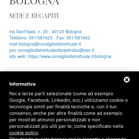
BOLOGNA
SEDE E RECAPITI
via Sant'Isaia, n. 20 - 40123 Bologna
Telefono: 051/581623 - Fax: 051/581662
mail
bologna@consigliodistrettuale.it
pec
consigliodistrettualedisciplinabo@pec.it
sito web:
https://www.consigliodistrettuale.it/bologna/
Informativa
Noi e terze parti selezionate (come ad esempio
Ordine degli Avvocati di Ravenna
Google, Facebook, LinkedIn, ecc.) utilizziamo cookie o
tecnologie simili per finalità tecniche e, con il tuo
Palazzo di Giustizia
consenso, anche per altre finalità come ad esempio
Viale Giovanni Falcone, 67
per mostrati annunci personalizzati e non
Ravenna - 48124
personalizzati più utili per te, come specificato nella
cookie policy
.