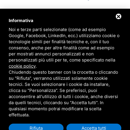
Informativa
Noi e terze parti selezionate (come ad esempio
Ordine degli Avvocati di Ravenna
Google, Facebook, LinkedIn, ecc.) utilizziamo cookie o
tecnologie simili per finalità tecniche e, con il tuo
Palazzo di Giustizia
consenso, anche per altre finalità come ad esempio
Viale Giovanni Falcone, 67
per mostrati annunci personalizzati e non
Ravenna - 48124
personalizzati più utili per te, come specificato nella
cookie policy
.
Chiudendo questo banner con la crocetta o cliccando
Contatti
su "Rifiuta", verranno utilizzati solamente cookie
tecnici. Se vuoi selezionare i cookie da installare,
segreteria@ordineavvocatiravenna.it
clicca su "Personalizza". Se preferisci, puoi
PEC
segreteria@ordineavvocatiravenna.eu
acconsentire all'utilizzo di tutti i cookie, anche diversi
331 2014693
da quelli tecnici, cliccando su "Accetta tutti". In
Privacy policy
qualsiasi momento potrai modificare la scelta
Sitemap
effettuata.
Rifiuta
Accetta tutti