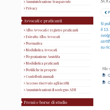
SOG
Amministrazione trasparente
Privacy
P
Avvocati e praticanti
Si pu
il 13
Albo Avvocati e registro praticanti
svolg
Estratto Albo Avvocati
certi
Normativa
su ri
Modulistica Avvocati
Negoziazione Assistita
Modulistica praticanti
File 
Notifiche in proprio
Ce
Contributi annuali
Ce
Accesso riservato agli iscritti
Amministrazioni di sostegno ADS
Premi e borse di studio