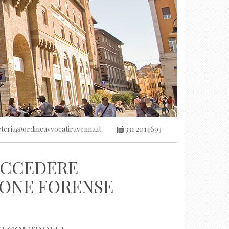
teria@ordineavvocatiravenna.it
331 2014693
ACCEDERE
IONE FORENSE