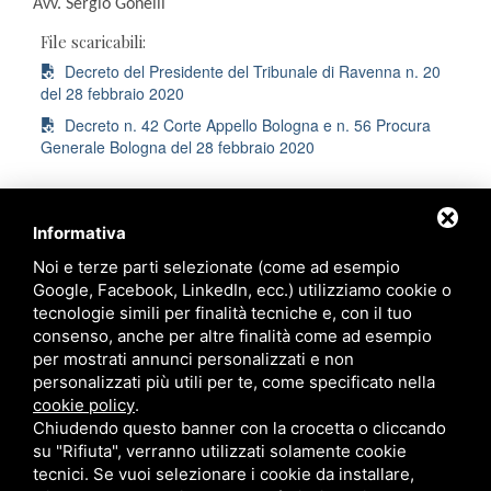
Avv. Sergio Gonelli
File scaricabili:
Decreto del Presidente del Tribunale di Ravenna n. 20
del 28 febbraio 2020
Decreto n. 42 Corte Appello Bologna e n. 56 Procura
Generale Bologna del 28 febbraio 2020
Informativa
Noi e terze parti selezionate (come ad esempio
Ordine degli Avvocati di Ravenna
Google, Facebook, LinkedIn, ecc.) utilizziamo cookie o
tecnologie simili per finalità tecniche e, con il tuo
Palazzo di Giustizia
consenso, anche per altre finalità come ad esempio
Viale Giovanni Falcone, 67
per mostrati annunci personalizzati e non
Ravenna - 48124
personalizzati più utili per te, come specificato nella
cookie policy
.
Chiudendo questo banner con la crocetta o cliccando
Contatti
su "Rifiuta", verranno utilizzati solamente cookie
tecnici. Se vuoi selezionare i cookie da installare,