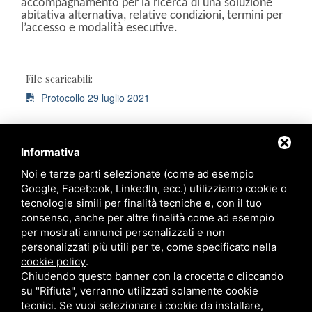
accompagnamento per la ricerca di una soluzione
abitativa alternativa, relative condizioni, termini per
l’accesso e modalità esecutive.
File scaricabili:
Protocollo 29 luglio 2021
Informativa
Noi e terze parti selezionate (come ad esempio
Ordine degli Avvocati di Ravenna
Google, Facebook, LinkedIn, ecc.) utilizziamo cookie o
tecnologie simili per finalità tecniche e, con il tuo
Palazzo di Giustizia
consenso, anche per altre finalità come ad esempio
Viale Giovanni Falcone, 67
per mostrati annunci personalizzati e non
Ravenna - 48124
personalizzati più utili per te, come specificato nella
cookie policy
.
Chiudendo questo banner con la crocetta o cliccando
Contatti
su "Rifiuta", verranno utilizzati solamente cookie
tecnici. Se vuoi selezionare i cookie da installare,