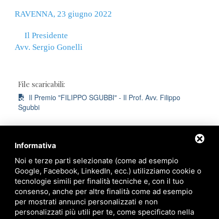
RAVENNA, 23 giugno 2022
Il Presidente
Avv. Sergio Gonelli
File scaricabili:
Il Premio "FILIPPO SGUBBI" - Il Prof. Avv. Filippo
Sgubbi
Informativa
Noi e terze parti selezionate (come ad esempio
Ordine degli Avvocati di Ravenna
Google, Facebook, LinkedIn, ecc.) utilizziamo cookie o
tecnologie simili per finalità tecniche e, con il tuo
Palazzo di Giustizia
consenso, anche per altre finalità come ad esempio
Viale Giovanni Falcone, 67
per mostrati annunci personalizzati e non
Ravenna - 48124
personalizzati più utili per te, come specificato nella