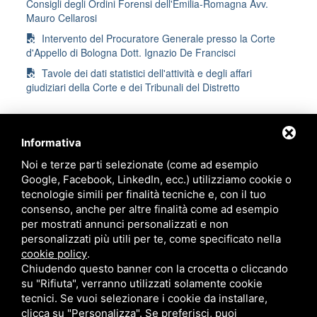
Consigli degli Ordini Forensi dell'Emilia-Romagna Avv.
Mauro Cellarosi
Intervento del Procuratore Generale presso la Corte
d'Appello di Bologna Dott. Ignazio De Francisci
Tavole dei dati statistici dell'attività e degli affari
giudiziari della Corte e dei Tribunali del Distretto
Informativa
Noi e terze parti selezionate (come ad esempio
Ordine degli Avvocati di Ravenna
Google, Facebook, LinkedIn, ecc.) utilizziamo cookie o
tecnologie simili per finalità tecniche e, con il tuo
Palazzo di Giustizia
consenso, anche per altre finalità come ad esempio
Viale Giovanni Falcone, 67
per mostrati annunci personalizzati e non
Ravenna - 48124
personalizzati più utili per te, come specificato nella
cookie policy
.
Chiudendo questo banner con la crocetta o cliccando
Contatti
su "Rifiuta", verranno utilizzati solamente cookie
tecnici. Se vuoi selezionare i cookie da installare,
segreteria@ordineavvocatiravenna.it
clicca su "Personalizza". Se preferisci, puoi