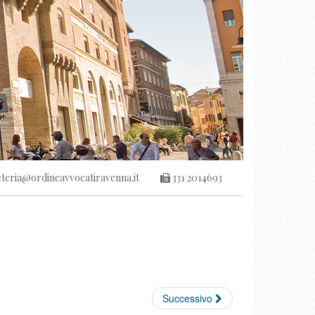
teria@ordineavvocatiravenna.it
331 2014693
Successivo