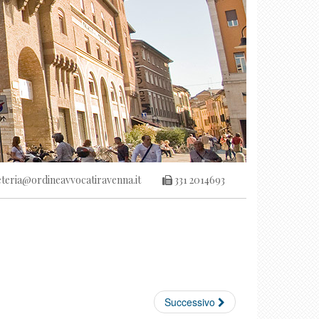
teria@ordineavvocatiravenna.it
331 2014693
Successivo