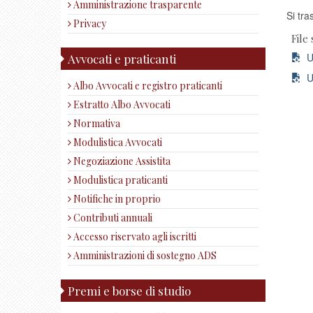
Amministrazione trasparente
Si tra
Privacy
File 
US
Avvocati e praticanti
US
Albo Avvocati e registro praticanti
Estratto Albo Avvocati
Normativa
Modulistica Avvocati
Negoziazione Assistita
Modulistica praticanti
Notifiche in proprio
Contributi annuali
Accesso riservato agli iscritti
Amministrazioni di sostegno ADS
Premi e borse di studio