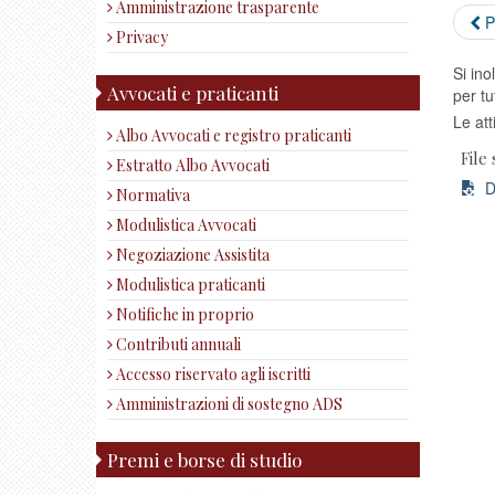
Amministrazione trasparente
P
Privacy
Si ino
Avvocati e praticanti
per tu
Le att
Albo Avvocati e registro praticanti
File 
Estratto Albo Avvocati
DG
Normativa
Modulistica Avvocati
Negoziazione Assistita
Modulistica praticanti
Notifiche in proprio
Contributi annuali
Accesso riservato agli iscritti
Amministrazioni di sostegno ADS
Premi e borse di studio