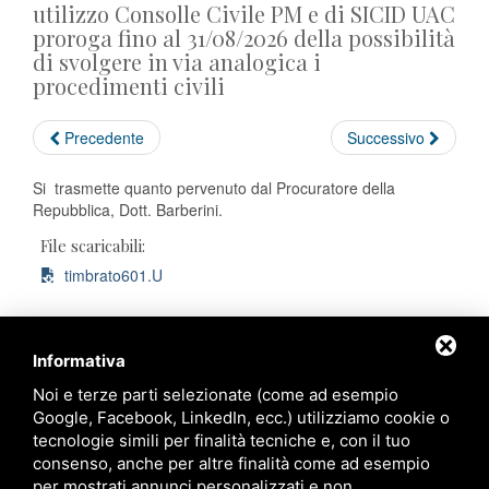
utilizzo Consolle Civile PM e di SICID UAC
proroga fino al 31/08/2026 della possibilità
di svolgere in via analogica i
procedimenti civili
Precedente
Successivo
Si trasmette quanto pervenuto dal Procuratore della
Repubblica, Dott. Barberini.
File scaricabili:
timbrato601.U
Informativa
Noi e terze parti selezionate (come ad esempio
Ordine degli Avvocati di Ravenna
Google, Facebook, LinkedIn, ecc.) utilizziamo cookie o
tecnologie simili per finalità tecniche e, con il tuo
Palazzo di Giustizia
consenso, anche per altre finalità come ad esempio
Viale Giovanni Falcone, 67
per mostrati annunci personalizzati e non