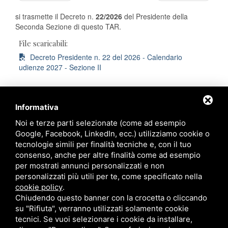
si trasmette il Decreto n.
22/2026
del Presidente della
Seconda Sezione di questo TAR.
File scaricabili:
Decreto Presidente n. 22 del 2026 - Calendario
udienze 2027 - Sezione II
Informativa
Noi e terze parti selezionate (come ad esempio
Ordine degli Avvocati di Ravenna
Google, Facebook, LinkedIn, ecc.) utilizziamo cookie o
tecnologie simili per finalità tecniche e, con il tuo
Palazzo di Giustizia
consenso, anche per altre finalità come ad esempio
Viale Giovanni Falcone, 67
per mostrati annunci personalizzati e non
Ravenna - 48124
personalizzati più utili per te, come specificato nella
cookie policy
.
Chiudendo questo banner con la crocetta o cliccando
Contatti
su "Rifiuta", verranno utilizzati solamente cookie
tecnici. Se vuoi selezionare i cookie da installare,