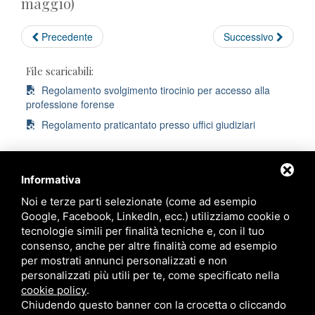
maggio)
Precedente
Successivo
File scaricabili:
Regolamento svolgimento tirocinio per accesso alla
professione forense
Regolamento praticantato presso uffici giudiziari
Informativa
Noi e terze parti selezionate (come ad esempio
Ordine degli Avvocati di Ravenna
Google, Facebook, LinkedIn, ecc.) utilizziamo cookie o
tecnologie simili per finalità tecniche e, con il tuo
Palazzo di Giustizia
consenso, anche per altre finalità come ad esempio
Viale Giovanni Falcone, 67
per mostrati annunci personalizzati e non
Ravenna - 48124
personalizzati più utili per te, come specificato nella
cookie policy
.
Chiudendo questo banner con la crocetta o cliccando