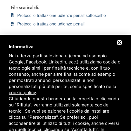
File scaricabili:
Protocollo trattazione udienze penali sottoscritto
Protocollo trattazione udienze penali
Informativa
Noi e terze parti selezionate (come ad esempio
Ordine degli Avvocati di Ravenna
Google, Facebook, LinkedIn, ecc.) utilizziamo cookie o
tecnologie simili per finalità tecniche e, con il tuo
Palazzo di Giustizia
consenso, anche per altre finalità come ad esempio
Viale Giovanni Falcone, 67
per mostrati annunci personalizzati e non
Ravenna - 48124
personalizzati più utili per te, come specificato nella
cookie policy
.
Chiudendo questo banner con la crocetta o cliccando
Contatti
su "Rifiuta", verranno utilizzati solamente cookie
tecnici. Se vuoi selezionare i cookie da installare,
segreteria@ordineavvocatiravenna.it
clicca su "Personalizza". Se preferisci, puoi
PEC
segreteria@ordineavvocatiravenna.eu
acconsentire all'utilizzo di tutti i cookie, anche diversi
331 2014693
da quelli tecnici, cliccando su "Accetta tutti". In